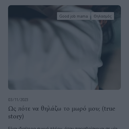
Ω
ς
Good job mama
Θηλασμός
π
ό
τ
ε
ν
α
θ
η
λ
ά
ζ
ω
03/11/2023
τ
Ως πότε να θηλάζω το μωρό μου; (true
ο
story)
μ
ω
Είναι ιδιαίτερα συχνό πλέον, όταν παραβρίσκομαι σε μία