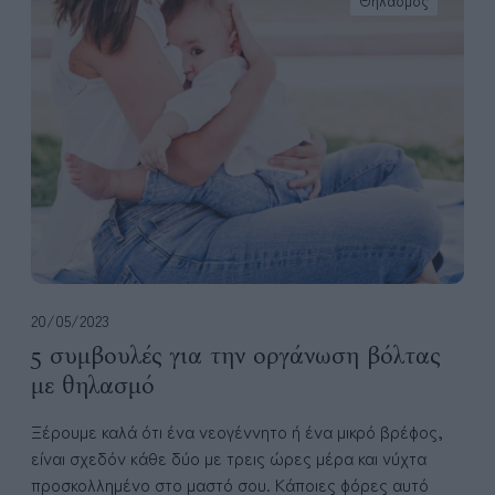
Θηλασμός
υ
μ
β
ο
υ
λ
έ
ς
γ
ι
α
τ
20/05/2023
η
5 συμβουλές για την οργάνωση βόλτας
ν
με θηλασμό
ο
ρ
Ξέρουμε καλά ότι ένα νεογέννητο ή ένα μικρό βρέφος,
γ
είναι σχεδόν κάθε δύο με τρεις ώρες μέρα και νύχτα
ά
προσκολλημένο στο μαστό σου. Κάποιες φόρες αυτό