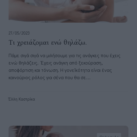
μ
α
ι
ε
ν
27/05/2023
ώ
Τι χρειάζομαι ενώ θηλάζω.
θ
η
Πάμε σιγά σιγά να μιλήσουμε για τις ανάγκες που έχεις
λ
ενώ θηλάζεις. Έχεις ανάγκη από ξεκούραση,
ά
αποφόρτιση και τόνωση. Η γονεϊκότητα είναι ένας
ζ
καινούριος ρόλος για σένα που θα σε…
ω
.
Έλλη Καστρίκα
5
σ