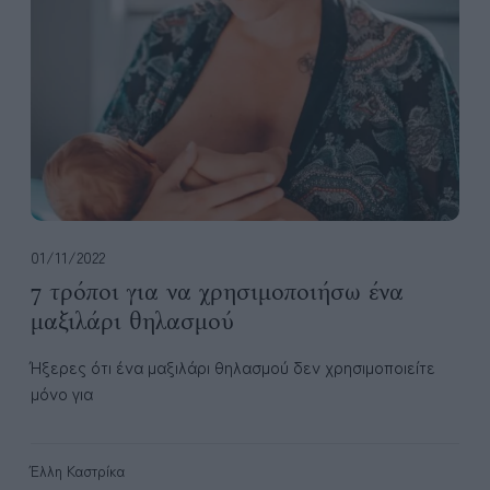
π
ο
ι
γ
ι
α
ν
α
χ
ρ
01/11/2022
η
7 τρόποι για να χρησιμοποιήσω ένα
σ
μαξιλάρι θηλασμού
ι
μ
Ήξερες ότι ένα μαξιλάρι θηλασμού δεν χρησιμοποιείτε
ο
μόνο για
π
ο
ι
Έλλη Καστρίκα
ή