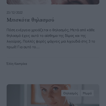
α
σ
μ
23/12/2022
ο
Μπισκότα θηλασμού
ύ
Πόση ενέργεια χρειάζεται ο θηλασμός; Μετά από κάθε
θηλασμό έχεις αυτό το αίσθημα της δίψας και της
λιγούρας. Πολλές φορές ψάχνεις μια λιχουδιά στις 3 το
πρωί!! Για αυτό το…
Έλλη Καστρίκα
7
τ
Θηλασμός
Μωρό
ρ
ό