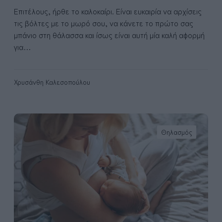
μ
ο
Επιτέλους, ήρθε το καλοκαίρι. Είναι ευκαιρία να αρχίσεις
ο
φ
τις βόλτες με το μωρό σου, να κάνετε το πρώτο σας
ύ
ή
μπάνιο στη θάλασσα και ίσως είναι αυτή μία καλή αφορμή
τ
για…
ο
κ
α
Χρυσάνθη Καλεσοπούλου
λ
ο
κ
Γ
α
ι
Θηλασμός
ί
α
ρ
τ
ι
ί
π
ο
ν
ά