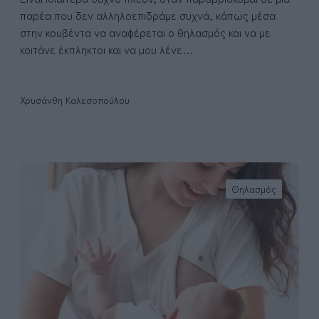
ρ
παρέα που δεν αλληλοεπιδράμε συχνά, κάπως μέσα
ό
στην κουβέντα να αναφέρεται ο θηλασμός και να με
μ
κοιτάνε έκπληκτοι και να μου λένε…
ο
υ
;
Χρυσάνθη Καλεσοπούλου
(
t
r
u
Τ
e
ι
Θηλασμός
s
χ
t
ρ
o
ε
r
ι
y
ά
)
ζ
ο