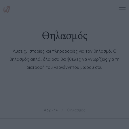
O
p
e
n
M
Θηλασμός
e
n
u
Λύσεις, ιστορίες και πληροφορίες για τον θηλασμό. Ο
θηλασμός απλά, όλα όσα θα ήθελες να γνωρίζεις για τη
διατροφή του νεογέννητου μωρού σου
Αρχική
»
Θηλασμός