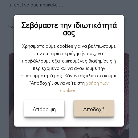
ν
μπορεί να σου προκαλεί…
ω
σ
Σεβόμαστε την ιδιωτικότητά
η
Έλλη Καστρίκα
σας
β
ό
Χρησιμοποιούμε cookies για να βελτιώσουμε
λ
την εμπειρία περιήγησής σας, να
τ
Μ
προβάλλουμε εξατομικευμένες διαφημίσεις ή
α
π
Θηλασμός
περιεχόμενο και να αναλύουμε την
ς
ι
επισκεψιμότητά μας. Κάνοντας κλικ στο κουμπί
μ
σ
"Αποδοχή", συναινείτε στη
χρήση των
ε
κ
cookies
.
θ
ό
η
τ
λ
α
Απόρριψη
Αποδοχή
α
θ
σ
η
μ
λ
ό