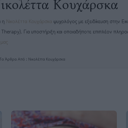
ικολέττα Κουχάρσκα
ι η
Νικολέττα Κουχάρσκα
ψυχολόγος με εξειδίκευση στην Ει
 Therapy). Για υποστήριξη και οποιαδήποτε επιπλέον πληρ
 μας
Τα Άρθρα Από : Νικολέττα Κουχάρσκα