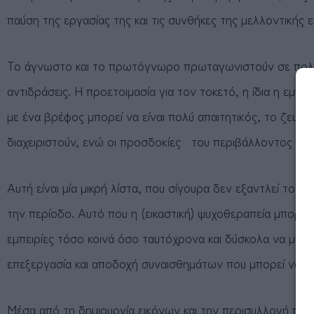
παύση της εργασίας της και τις συνθήκες της μελλοντικής 
Το άγνωστο και το πρωτόγνωρο πρωταγωνιστούν σε πολλές 
αντιδράσεις. Η προετοιμασία για τον τοκετό, η ίδια η εμ
με ένα βρέφος μπορεί να είναι πολύ απαιτητικός, το ζευγά
διαχειριστούν, ενώ οι προσδοκίες του περιβάλλοντος και 
Αυτή είναι μία μικρή λίστα, που σίγουρα δεν εξαντλεί τ
την περίοδο. Αυτό που η (εικαστική) ψυχοθεραπεία μπορεί 
εμπειρίες τόσο κοινά όσο ταυτόχρονα και δύσκολα να μοιρα
επεξεργασία και αποδοχή συναισθημάτων που μπορεί να ε
Μέσα από τη δημιουργία εικόνων και την περισυλλογή πάνω 