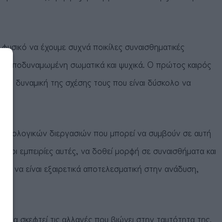
φυσικό να έχουμε συχνά ποικίλες συναισθηματικές
τέρα αποδυναμωμένη σωματικά και ψυχικά. Ο πρώτος καιρός
ι τη δυναμική της σχέσης τους που είναι δύσκολο να
ν ψυχολογικών διεργασιών που μπορεί να συμβούν σε αυτή
ύν οι εμπειρίες αυτές, να δοθεί μορφή σε συναισθήματα και
ρεί να είναι εξαιρετικά αποτελεσματική στην ανάδυση,
ο να σκεφτεί τις αλλαγές που βιώνει στην ταυτότητα της,