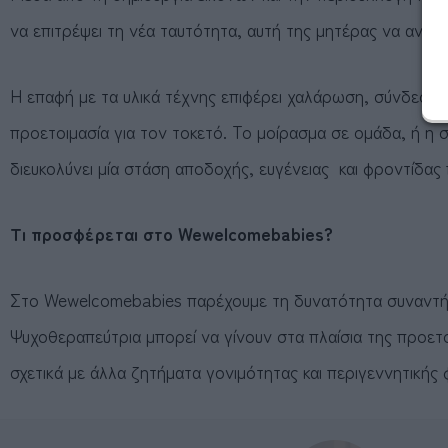
να επιτρέψει τη νέα ταυτότητα, αυτή της μητέρας να αναδυ
Η επαφή με τα υλικά τέχνης επιφέρει χαλάρωση, σύνδεση με
προετοιμασία για τον τοκετό. Το μοίρασμα σε ομάδα, ή η 
διευκολύνει μία στάση αποδοχής, ευγένειας και φροντίδας 
Τι προσφέρεται στο Wewelcomebabies?
Στο Wewelcomebabies παρέχουμε τη δυνατότητα συναντήσεω
Ψυχοθεραπεύτρια μπορεί να γίνουν στα πλαίσια της προετοι
σχετικά με άλλα ζητήματα γονιμότητας και περιγεννητικής 