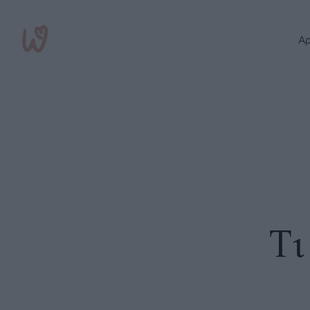
Αρ
Τι