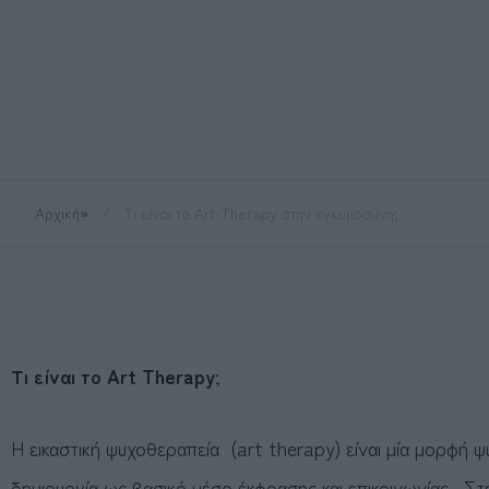
Αρχική
»
Τι είναι το Art Therapy στην εγκυμοσύνη;
Τι είναι το Art Therapy
;
Η εικαστική ψυχοθεραπεία (art therapy) είναι μία μορφή ψ
δημιουργία ως βασικό μέσο έκφρασης και επικοινωνίας. Στη