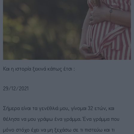
Και η ιστορία ξεκινά κάπως έτσι :
29/12/2021
Σήμερα είναι τα γενέθλιά μου, γίνομαι 32 ετών, και θέλησα να μου γράψω ένα γράμμα. Ένα γράμμα που μόνο στόχο έχει να μη ξεχάσω σε τι πιστεύω και τι εμπιστεύομαι. Δύσκολη η χρονιά που μας πέρασε! Μου πήρε πολλά και μου χάραξε μεγάλες πληγές. Θυμάμαι να χοροπηδάμε με τον άντρα μου στο μπάνιο μόλις είδαμε το τεστ εγκυμοσύνης να βγαίνει θετικό. Φωνάζαμε θα γίνουμε γονείς και κλαίγαμε από χαρά. Είχαν έρθει όλα τόσο εύκολα. Πήγαμε για τον πρώτο υπέρηχο και ξαφνικά αντί για μία καρδούλα, ακούσαμε δύο. Κοιταχτήκαμε σοκαρισμένοι και θυμηθήκαμε τα αστεία που κάναμε λέγοντας ¨φαντάζεσαι να είναι δίδυμα?¨. Μέχρι να τελειώσει όμως το ραντεβού μας η αίσθηση δεν ήταν η ίδια. Εγώ έφυγα αναστατωμένη και ο σύζυγός μου ασφαλής! Η συζήτηση με την τότε γιατρό μας, μας είχε αφήσει μία εντελώς διαφορετική γεύση. ¨Αν είχατε και τρίτο τότε θα το παίρναμε¨, ¨Αν φτάσουμε στην 37η εβδομάδα θα τα πάρουμε με καισαρική¨, ¨Αν χρειαστούν νοσηλεία στη ΜΕΝΝ μην αγχώνεστε υπάρχουν σε όλη την Ελλάδα¨, ¨Δεν είναι φυσιολογική μία δίδυμη κύηση, όλα τα θηλαστικά έχουν χώρο για ένα μωρό¨, ¨Θα αποκτήσεις διαβήτη κυήσεως και θυρεοειδή¨. Μα Παναγία μου, σκεφτόμουν, σε γυναικολόγο έχω έρθει ή στην Πυθία? Εγώ ήθελα να τρέξω μακριά της και ο σύζυγός μου ένιωσε ότι είμαστε σε έναν άνθρωπο που ξέρει ακριβώς τι μπορεί να πάει στραβά. Δεν άλλαξα ποτέ γιατρό. Δεν ήθελα να φανώ τόσο εγωίστρια και επιπόλαιη. Στην τελική, ο σύζυγός μου είχε άλλη γνώμη, και σε αυτή την εγκυμοσύνη δεν είμαι μόνη μου, άσε που μπορεί να την έχω παρεξηγήσει. Όλα πήγαιναν καλά. Η εγκυμοσύνη μου πήγαινε υπέροχα! Μόνο αυτοί οι εμετοί με ταλαιπωρούσαν οι οποίοι σταματούσαν εντελώς μόλις βρισκόμουν στη θάλασσα ή στη φύση. Είχα ξεκινήσει να διαβάζω βιβλία για την ανατροφή των παιδιών μου. Που δεν ήξερα ούτε πάνα να αλλάζω δεν με ένοιαζε, να μη τα τραυματίσω συναισθηματικά ήταν η έννοια μου. Πέρασαν οι μήνες και είχαμε φτάσει στον 5ο . Οι νονές, μου είπαν να φωτογραφηθώ με την κοιλιά. Χριστέ μου ήμουνα τόσο ευτυχισμένη, και ένιωθα μία κούκλα. Ήταν καιρός σκέφτηκα να το ανακοινώσω, και διάλεξα μία από αυτές τις φωτογραφίες για να γίνει εικόνα προφίλ στο Facebook. Οι ευχές άρχισαν να έρχονται κατά εκατοντάδες, και κοντά σε αυτές κάποια προσωπικά μηνύματα με διάφορες προσωπικές εμπειρίες. ¨Να ξέρεις θα στα πάρουν με καισαρική¨, ¨Εμένα η κουμπάρα μου που είχε δίδυμα το ένα της πέθανε στον 8ο μήνα μέσα στην κοιλιά¨, ¨Πω πω θα σκιστεί το σώμα σου τώρα, θα γίνεις τεράστια¨, ¨Διπλά τα έξοδα τώρα, να δω πως θα σταματήσεις να δουλεύεις¨. Ξαφνικά όλα μου τα συναισθήματα επισκιάστηκαν από την ανάγκη μου να αποδείξω σε όλους αυτούς ότι έκαναν λάθος. Εγώ θα είχα μία τέλεια εγκυμοσύνη, θα γεννούσα φυσιολογικά στο νερό στο σπίτι μου με μαία και θα τα μεγάλωνα όπως έπρεπε χωρίς πολλά και χωρίς στερήσεις. Είχα χάσει πια το κέντρο μου, και ενώ όλα αυτά τα ήθελα από την αρχή, ξαφνικά έγιναν εμμονή και όχι στόχος. Ήμουν περισσότερο θυμωμένη πλέον με τον κόσμο απ’ ότι ευτυχισμένη με όσα μου συνέβαιναν. Είχα μπει μόλις στην 23η εβδομάδα κύησης. Σε μία από τις επισκέψεις μου στην τουαλέτα είδα μία παχύρευστη βλέννα που είχε και λίγο πρασινωπό χρώμα. Η πρώτη μου σκέψη ήταν ¨φλεγμονή¨, όμως σαν μικρό παιδί, έκλεισα τα μάτια και τα αφτιά μου και άρχισα να τραγουδάω πάνω από τη σκέψη μου ¨να να να να να, δεν σε ακούω¨. Συνέχισα να δουλεύω κανονικά. Άρχισα να έχω κάποιους πόνους, Στην αρχή τους συσχέτιζα με κινήσεις, αλλά μετά άρχισαν να έρχονται σε άσχετες φάσεις. Μου θύμιζαν πόνο εντέρου. Για άλλη μία φορά το κακομαθημένο παιδί ήταν εκεί. Είχα φάει βρώμη για πρωινό και αρακά δυο μέρες. Άσε που δεν είχα πάει τουαλέτα. Ήταν σίγουρα έντερο, σκεφτόμουνα. Περνούσε η ώρα και γινόταν πιο έντονο μέχρι που είδα αίμα. Εκεί φοβήθηκα, πήρα τηλέφωνο τη γιατρό, μίλησα με τη γραμματέα της και της εξήγησα τι συνέβαινε. ¨Θα σε πάρει το βράδυ μόλις τελειώσει με τα ραντεβού¨, μου απάντησε. Όπως και έγινε τελικά. ¨Έλα αύριο το πρωί μου είπε να σε δω¨. Όλο το βράδυ δεν κοιμήθηκα. Οι πόνοι όλο και δυνάμωναν και με έκαναν να τρέμω, αλλά μέσα μου δεν ήθελα να πιστέψω ότι κάτι πάει στραβά. Όταν έφτασα στη γιατρό το επόμενο πρωί με τοποθέτησε σε αυτή την καρέκλα που βάζουμε τα πόδια μας ψηλά, μπουμ έμαθα ότι το λένε. Μόλις με είδε σηκώθηκε όρθια, τα μάτια της άνοιξαν και άρχισαν να πεταρίζουν και μου είπε: -Μείνε όπως είσαι και μη κουνηθείς -Τι έγινε?, τη ρώτησα -Το μισό παιδί είναι έξω, βλέπω τα πόδια του Σοκαρισμένη άρχισα να κλαίω και η μόνη μου σκέψη ήταν ότι όλο και κάποιος τρόπος θα υπάρχει να σωθούν τα μωρά μου. Φωνάξαμε τον άντρα μου και εκείνος με πήρε με το αμάξι και με πήγε στην κλινική της Λάρισας. Εκεί όλα έγιναν πολύ γρήγορα, μου χορήγησαν τοκολυτικά φάρμακα για να μου σταματήσουν τις συσπάσεις, με ξάπλωσαν με τα πόδια ελαφρώς σηκωμένα και μου απαγόρευσαν να κατεβάσω τα πόδια μου στο πάτωμα. Έμεινα σε αυτή την κατάσταση έξι μέρες. Μέχρι που σε μία απόπειρα για κένωση σε σκοραμίδα, το ένα παιδί, βγήκε πάλι μισό. Ενημέρωσαν τη γιατρό μου και εκείνη ήρθε και με ενημέρωσε ότι θα μπούμε χειρουργείο να μου τα πάρουν. Μόλις είχα μπει στην 24η εβδομάδα κύησης. Οι πιθανότητες τα μωρά μου να ζήσουν ήταν ελάχιστες. Το μόνο που σκέφτηκα ήταν ότι ό,τι και να γίνει από εδώ και πέρα, έρχεται για να μας διδάξει. Συμφιλιώθηκα αμέσως με την ιδέα του θανάτου και έδειξα εμπιστοσύνη σε αυτές τις ψυχές. Τους έβαλα λοιπόν ένα τραγούδι που οι στοίχοι του έλεγαν ¨στο ταξίδι σου έχε πίστη, έχε ελπίδα και θα φτάσεις όπου θες¨. Γέννησα 17/09/20 δύο μωρά με διάφανο κορμί 620 γρ το καθένα, με καισαρική τομή. Ονομαστική εορτή της Σοφίας, Αγάπης, Πίστης και Ελπίδας. Τα είχα όλα ανάγκη, και τα είχα όλα αυτά τα συναισθήματα οδηγούς μου για να αντέξω ότι ακολούθησε. Η αναισθησιολόγος μου κρατούσε το χέρι, και όταν τα μωρά μου βγήκαν με ρώτησε ¨τα ακούς τα αντράκια σου που κλαίνε?¨, και τότε συνειδητοποίησα ότι ποτέ δεν σκέφτηκα ότι δεν θα τα ακούσω να κλαίνε. Πόσο λίγα ήξερα τελικά? Είχα πει πολλές φορές ότι αν η γνώση είναι δύναμη, η άγνοια είναι υπερδύναμη. Και αυτό γιατί κανένας άλλος δεν πίστευε ότι θα τα καταφέρουμε. Μόνο εγώ και ο άντρας μου! Είχαμε συμβιβαστεί με την ιδέα ότι δίπλα στις θερμοκοιτίδες μας ήταν ο χάρος που περίμενε, αλλά εμείς είχαμε αποφασίσει να μη του δίνουμε σημασία. Πιστεύαμε στα μωρά μας. Μέχρι που το ένα μας μωρό έπαθε νεκρωτική εντεροκολίτιδα. Το χειρουργείο που έπρεπε να κάνει ήταν δύσκολο και οι πιθανότητες ζωής ελάχιστες. Κάπως υπερβολικά, μας είχε πει τότε ο διευθυντής της ΜΕΝΝ ότι μας δίνει 0% πιθανότητες ζωής για τον ένα και 2% για τον άλλο. Το χειρουργείο έγινε, σχεδόν ολοκληρώθηκε και στο τέλος δεν άντεξε η καρδούλα του μικρού μας. Τον αφήσαμε, μου είπαν, να φύγει γιατί αν ζούσε δεν θα είχε μία καλή ζωή. Δεν θυμάμαι να το σχολιάζω. Μόνο έκλαιγα και θύμιζα στον εαυτό μου ότι πρέπει να είμαι δυνατή γιατί ένα ακόμα πλάσμα παλεύει να ζήσει για εμάς. Θυμάμαι κάποια στιγμή παλιότερα, κάποιος να λέει ότι τα μωρά, είναι ψυχές που διαλέγουν εκείνοι τους γονείς τους, με σκοπό να έρθουν να τους διδάξουν πράγματα. Και όταν ο δικός τους σκοπός ολοκληρωθεί τότε φεύγουν. Κάπως μου είχε αρέσει αυτή η εκδοχή. Με απάλλασσε εντελώς από την ιδιοκτησία των παιδιών, και με προετοίμαζε για να μάθω και όχι να διδάξω. Δυστυχώς ούτε το δεύτερο μωράκι μας άντεξε. Ήταν μέσα στα νοσοκομεία για 9 μήνες. Είχε βαριά βρογχοπνευμονική δυσπλασία. Αλλά δεν κατέληξε από αυτό, αλλά από ενδονοσοκομειακή λοίμωξη. Πριν από ενάμιση μήνα είχα μάθει ότι είμαι πάλι έγκυος. Δεν ξέραμε πώς να αντιδράσουμε. Πήραμε το τεστ και το βάλαμε στο ντουλάπι. Νιώθαμε σχεδόν ενοχή, ότι ένα νέο μωρό θα μας τραβούσε την προσοχή από τον μικρό μας ήρωα που πάλευε τόσο καιρό. Αλλά να που τελικά, αυτή η εγκυμοσύνη υπήρξε το φως που έπρεπε να ακολουθήσουμε μέχρι να βγούμε από στο σκοτεινό μας τούνελ. Οι εβδομάδες περνούσαν βασανιστικά αργά. Ο φόβος πλέον είχε γίνει δεύτερο σώμα μας. Δεν το λέγαμε πουθενά. Ούτε καν στους γονείς μας. Είχαμε πάει σε καινούριο γιατρό, του είχαμε εξηγήσει όλο το ιστορικό μας και τα ραντεβού όπως και οι εξετάσεις ήταν λίγο πιο τακτικές ώστε να είμαστε σίγουροι ότι δεν θα πήγαινε στραβά κάτι αυτή τη φορά. Με τον άντρα μου κρυφά βάζαμε στόχους να περάσουμε κάποιες εβδομάδες. Αρχικά την 26η , μετά την 29η , μετά την 34η και τέλος την 36η . Είχα χάσει τόσο πολύ την εμπιστοσύνη στο σώμα μου μετά από όσα είχαμε περάσει. Ένιωθα ότι εκείνο με είχε προδώσει και ότι εγώ αντίστοιχα σε ότι σημάδι και αν μου έδειξε, έκλεισα τα μάτια. Τώρα είχαμε φτάσει στο άλλο άκρο, κάθε πόνος έπρεπε να μεταφραστεί από κάποιον. Ήταν φυσιολογικό αυτό που ένιωθα ή πάλι υποτίμησα κάτι? Όταν φτάσαμε στην 36η εβδομάδα, ήμουν πλέον ένας άλλος άνθρωπος. Αποδέχτηκα ότι αυτό που μου συνέβη απλώς έτυχε. Δεν θα μπορούσα να κάνω τίποτα για να το αποτρέψω, και το σώμα μου, μου έδωσε μία δεύτερη ευκαιρία και μου απέδειξε πως μπορεί να τα κάνει όλα σωστά. Ήταν ευκαιρία λοιπόν να μιλήσω με το γιατρό μου για τον τοκετό που ήθελα. Ζήτησα να γεννήσω φυσιολογικά μετά από καισαρική. Του είχα εξηγήσει ότι η εμπειρία μου με την καισαρική τομή ήταν φρικτή. Ένιωθα το κάθε ψαλίδισμα, άκουγα το κορμί μου να σκίζεται και λίγο παρακάτω, το ένα μωρό μου έβγαινε φυσιολογικά καθώς είχα τελεία διαστολή και μία μαία έσπρωχνε το μωρό από τον κόλπο μου πίσω στην κοιλιά για να το βγάλει από εκεί η γιατρός μου. Ήθελα να σβήσω αυτές τις εικόνες από τη μνήμη μου, δεν ήθελα να πάω με ένα προγραμματισμένο ραντεβού. Δεν ήθελα να πονάω τόσο πολύ που να μη μπορώ να σηκωθώ από το κρεβάτι, να μη μπορώ να κάνω μπάνιο μόνη μου ή να πάω τουαλέτα και το κυριότερο, να μη μπορώ να είμαι απόλυτα λειτουργική για το παιδί μου όταν αυτό με χρειάζεται. ¨Άσε με να το σκεφτώ¨, μου είπε ο γιατρός μου. Πίστεψα ότι τα είχα καταφέρει και ότι τον είχα πείσει. Την επόμενη εβδομάδα είχαμε πάλι ραντεβού. Μου είπε ότι εκείνος νιώθει καλύτερα αν πάμε με καισαρική, ότι δεν ξέρει πως με έχουν κόψει από κάτω και ότι υπάρχει 1% πιθανότητα να γίνει ρήξη της μήτρας μου και στο τέλος είπε ¨αν ήσουνα γυναίκα μου, εγώ δεν θα σε άφηνα¨. Για άλλη μία φορά, κάποιος πήγαινε να μου φυτέψει έναν φόβο που εγώ δεν είχα ανάγκη. Πάνω που είχα ανακτήσει την εμπιστοσύνη στο σώμα μου