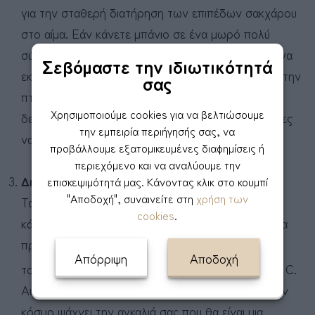
για την σταθερή διατήρηση των επιπέδων σακχάρου
στο αίμα. Εάν κάνετε μπάνιο σε ένα μωρό πολύ
σύντομα μετά τη γέννηση, διατρέχει τον κίνδυνο να
Σεβόμαστε την ιδιωτικότητά
εκκρίνει ορμόνες του στρες που θα προκαλέσουν την
σας
πτώση του σακχάρου στο αίμα του, κάνοντάς να
Χρησιμοποιούμε cookies για να βελτιώσουμε
δείχνει πιο ληθαργικό και με λιγότερες πιθανότητες
την εμπειρία περιήγησής σας, να
να θηλάσει τις πρώτες ώρες.
προβάλλουμε εξατομικευμένες διαφημίσεις ή
περιεχόμενο και να αναλύουμε την
Διατηρεί την θερμοκρασία του σταθερή
.
επισκεψιμότητά μας. Κάνοντας κλικ στο κουμπί
"Αποδοχή", συναινείτε στη
χρήση των
Τα μωρά μπορεί να εκτεθούν σε υποθερμία όταν
cookies
.
κάνουν μπάνιο αμέσως μετά τη γέννηση τους . Θα
πρέπει να σκεφτούμε ότι τα μωρά στο ενδομήτριο
Απόρριψη
Αποδοχή
ο
τους περιβάλλον έχουν σταθερή θερμοκρασία 37
C.
Αυτό σημαίνει ότι το μωρό σας μόλις έρχεται στον
κόσμο ψάχνει την αγκαλιά σας που θα είναι μια