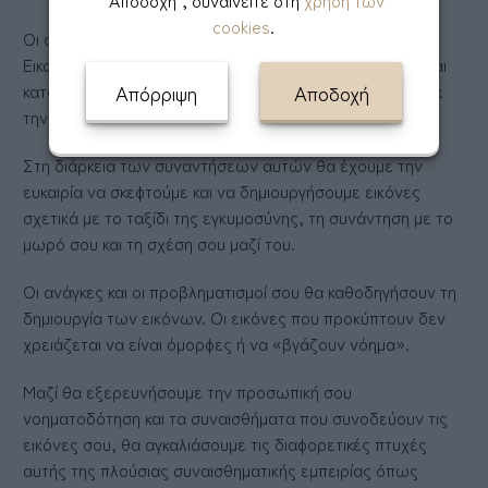
"Αποδοχή", συναινείτε στη
χρήση των
cookies
.
Οι συναντήσεις πραγματοποιούνται από καταρτισμένη
Εικαστική Ψυχοθεραπεύτρια σε ένα πλαίσιο αποδοχής και
κατανόησης. Δεν απαιτείται καμία προηγούμενη σχέση με
Απόρριψη
Αποδοχή
την τέχνη.
Στη διάρκεια των συναντήσεων αυτών θα έχουμε την
ευκαιρία να σκεφτούμε και να δημιουργήσουμε εικόνες
σχετικά με το ταξίδι της εγκυμοσύνης, τη συνάντηση με το
μωρό σου και τη σχέση σου μαζί του.
Οι ανάγκες και οι προβληματισμοί σου θα καθοδηγήσουν τη
δημιουργία των εικόνων. Οι εικόνες που προκύπτουν δεν
χρειάζεται να είναι όμορφες ή να «βγάζουν νόημα».
Μαζί θα εξερευνήσουμε την προσωπική σου
νοηματοδότηση και τα συναισθήματα που συνοδεύουν τις
εικόνες σου, θα αγκαλιάσουμε τις διαφορετικές πτυχές
αυτής της πλούσιας συναισθηματικής εμπειρίας όπως